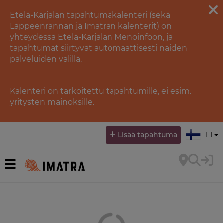
Etelä-Karjalan tapahtumakalenteri (sekä
Lappeenrannan ja Imatran kalenterit) on
yhteydessä Etelä-Karjalan Menoinfoon, ja
tapahtumat siirtyvät automaattisesti näiden
palveluiden välillä.
Kalenteri on tarkoitettu tapahtumille, ei esim.
yritysten mainoksille.
Valitse kieli:
Lisää tapahtuma
FI